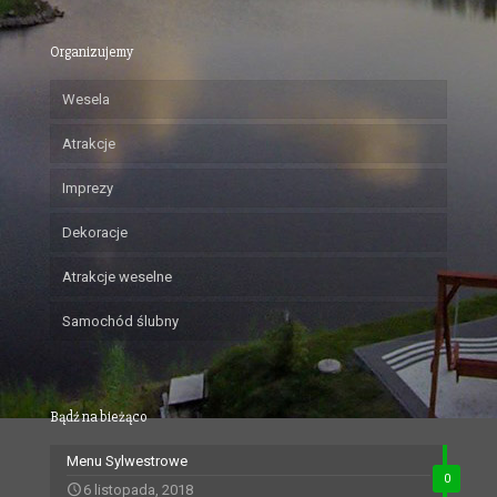
Organizujemy
Wesela
Atrakcje
Imprezy
Dekoracje
Atrakcje weselne
Samochód ślubny
Bądź na bieżąco
Menu Sylwestrowe
0
6 listopada, 2018