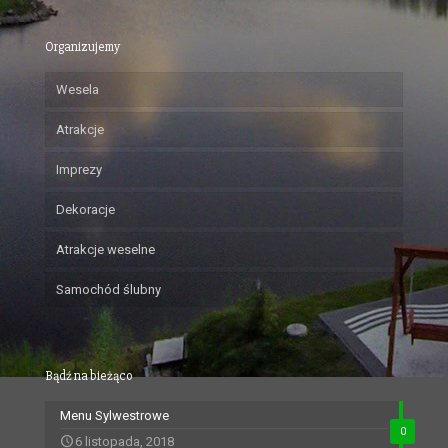
Organizujemy
Wesela
Atrakcje
Imprezy
Dekoracje
Atrakcje weselne
Samochód ślubny
Bądź na bieżąco
Menu Sylwestrowe
0
6 listopada, 2018