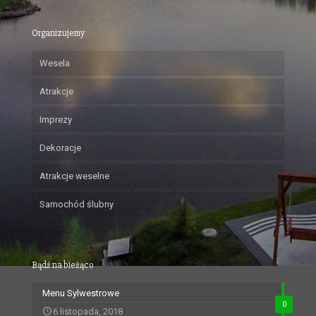
Organizujemy
Wesela
Atrakcje
Imprezy
Dekoracje
Atrakcje weselne
Samochód ślubny
Bądź na bieżąco
Menu Sylwestrowe
0
6 listopada, 2018