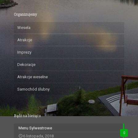
Organizujemy
Wesela
Atrakcje
Imprezy
Dekoracje
Atrakcje weselne
Samochód ślubny
Bądź na bieżąco
Menu Sylwestrowe
0
6 listopada, 2018