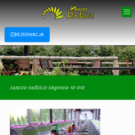
REZERWACJA
ranczo-radzicz-impreza-10-010