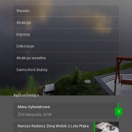
Wesela
Atrakcje
Imprezy
Dekoracje
Atrakcje weselne
Samochód ślubny
Bądź na bieżąco
Menu Sylwestrowe
0
6 listopada, 2018
Ranczo Radzicz Zimą Widok z Lotu Ptaka