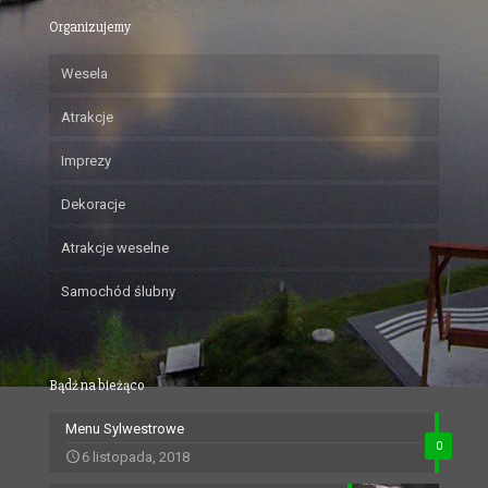
Organizujemy
Wesela
Atrakcje
Imprezy
Dekoracje
Atrakcje weselne
Samochód ślubny
Bądź na bieżąco
Menu Sylwestrowe
0
6 listopada, 2018