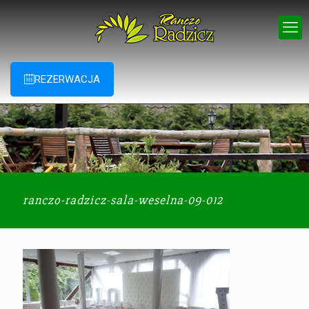
REZERWACJA
ranczo-radzicz-sala-weselna-09-012