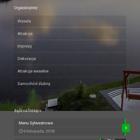
Organizujemy
Wesela
Atrakcje
Imprezy
Dekoracje
Atrakcje weselne
Samochód ślubny
Bądź na bieżąco
Menu Sylwestrowe
0
6 listopada, 2018