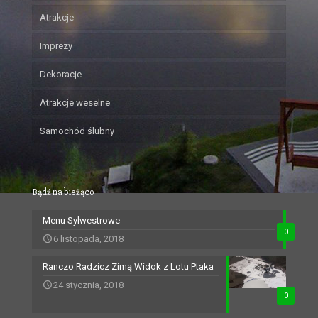
Atrakcje
Imprezy
Dekoracje
Atrakcje weselne
Samochód ślubny
Bądź na bieżąco
Menu Sylwestrowe
0
6 listopada, 2018
Ranczo Radzicz Zimą Widok z Lotu Ptaka
24 stycznia, 2018
0