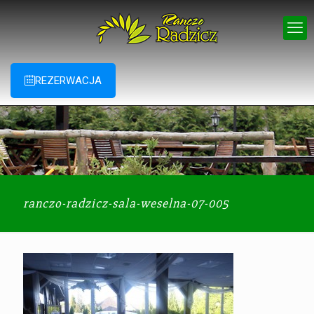
REZERWACJA
ranczo-radzicz-sala-weselna-07-005