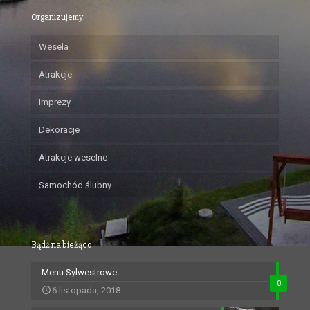
Organizujemy
Wesela
Atrakcje
Imprezy
Dekoracje
Atrakcje weselne
Samochód ślubny
Bądź na bieżąco
Menu Sylwestrowe
0
6 listopada, 2018