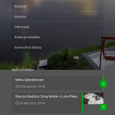
Atrakcje
Imprezy
Dekoracje
Atrakcje weselne
Samochód ślubny
Bądź na bieżąco
Menu Sylwestrowe
0
6 listopada, 2018
Ranczo Radzicz Zimą Widok z Lotu Ptaka
24 stycznia, 2018
0