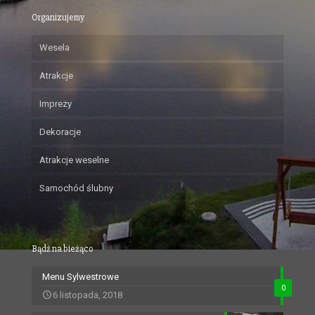
Organizujemy
Wesela
Atrakcje
Imprezy
Dekoracje
Atrakcje weselne
Samochód ślubny
Bądź na bieżąco
Menu Sylwestrowe
0
6 listopada, 2018