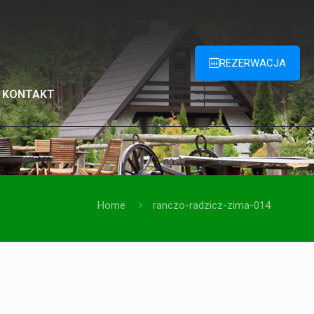
REZERWACJA
KONTAKT
Home
ranczo-radzicz-zima-014