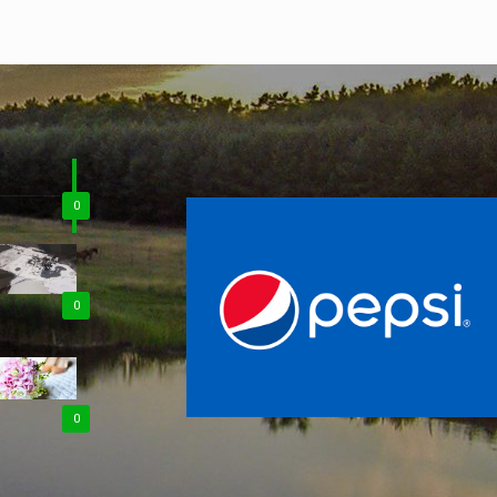
0
0
0