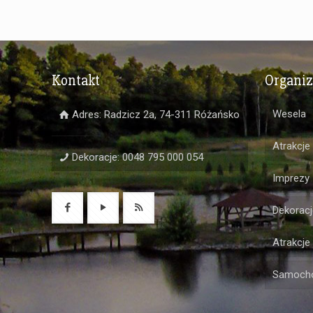
Kontakt
Organi
Wesela
Adres: Radzicz 2a, 74-311 Różańsko
Atrakcje
Dekoracje: 0048 795 000 054
Imprezy
Dekoracj
Atrakcje
Samochó