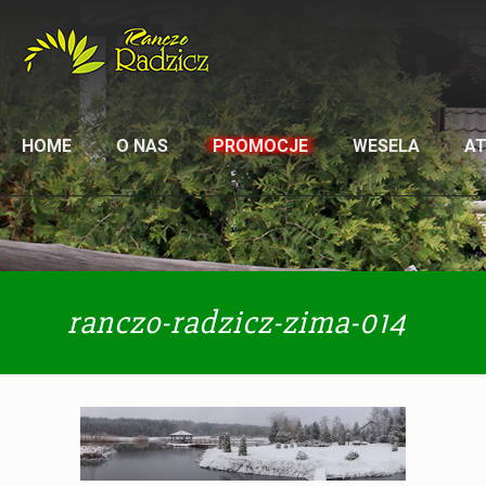
HOME
O NAS
PROMOCJE
WESELA
A
ranczo-radzicz-zima-014