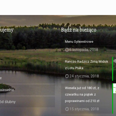
zujemy
Bądź na bieżąco
Menu Sylwestrowe
6 listopada, 2018
Ranczo Radzicz Zimą Widok
z Lotu Ptaka
24 stycznia, 2018
e
Wesela już od 180 zł, z
 weselne
czwartku na piątek z
poprawinami od 210 zł
d ślubny
15 stycznia, 2018