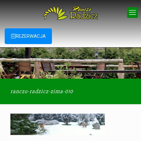
REZERWACJA
ranczo-radzicz-zima-010