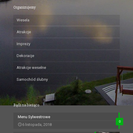
Organizujemy
Wesela
Atrakcje
Imprezy
Dekoracje
Atrakcje weselne
Samochód ślubny
Bądź na bieżąco
Menu Sylwestrowe
0
6 listopada, 2018