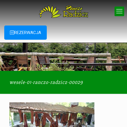
REZERWACJA
wesele-01-ranczo-radzicz-00029