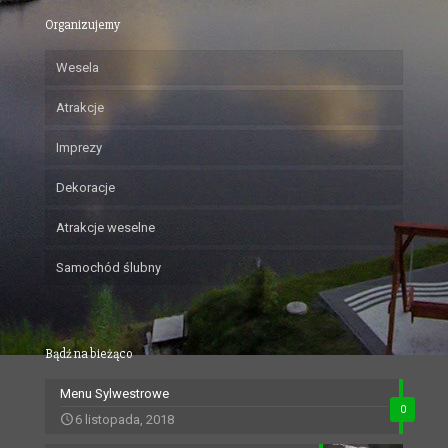
Organizujemy
Wesela
Atrakcje
Imprezy
Dekoracje
Atrakcje weselne
Samochód ślubny
Bądź na bieżąco
Menu Sylwestrowe
0
6 listopada, 2018