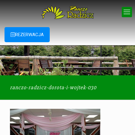
REZERWACJA
ranczo-radzicz-dorota-i-wojtek-030