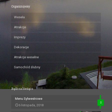
Organizujemy
Wesela
Atrakcje
Imprezy
Dekoracje
Atrakcje weselne
Samochód ślubny
Bądź na bieżąco
Menu Sylwestrowe
0
6 listopada, 2018