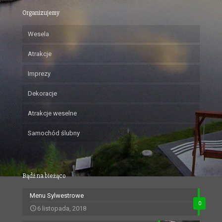
Organizujemy
Wesela
Atrakcje
Imprezy
Dekoracje
Atrakcje weselne
Samochód ślubny
Bądź na bieżąco
Menu Sylwestrowe
0
6 listopada, 2018