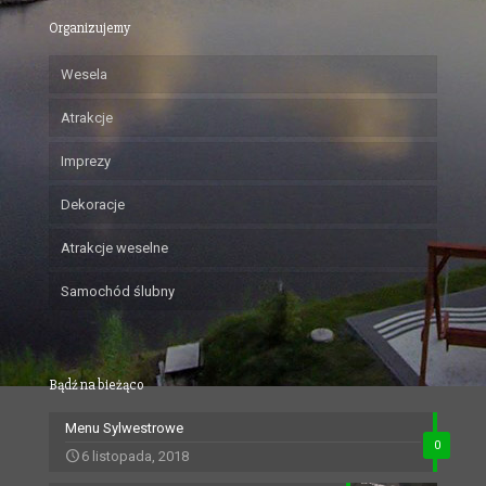
Organizujemy
Wesela
Atrakcje
Imprezy
Dekoracje
Atrakcje weselne
Samochód ślubny
Bądź na bieżąco
Menu Sylwestrowe
0
6 listopada, 2018