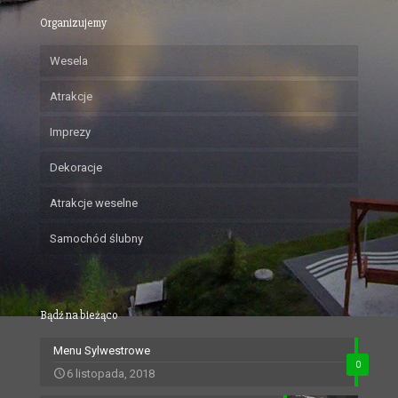
Organizujemy
Wesela
Atrakcje
Imprezy
Dekoracje
Atrakcje weselne
Samochód ślubny
Bądź na bieżąco
Menu Sylwestrowe
0
6 listopada, 2018