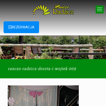
REZERWACJA
ranczo-radzicz-dorota-i-wojtek-009