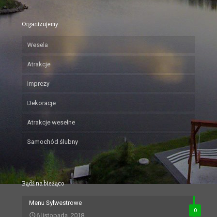
Organizujemy
Wesela
Atrakcje
Imprezy
Dekoracje
Atrakcje weselne
Samochód ślubny
Bądź na bieżąco
Menu Sylwestrowe
0
6 listopada, 2018