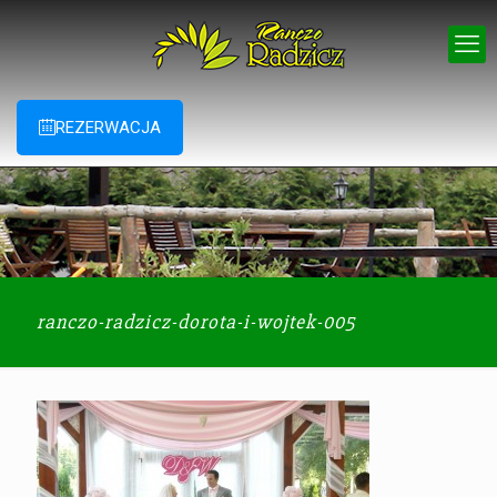
REZERWACJA
ranczo-radzicz-dorota-i-wojtek-005