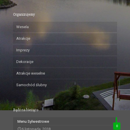
Organizujemy
Wesela
Atrakcje
Imprezy
Dekoracje
Atrakcje weselne
Samochód ślubny
Bądź na bieżąco
Menu Sylwestrowe
0
6 listopada, 2018