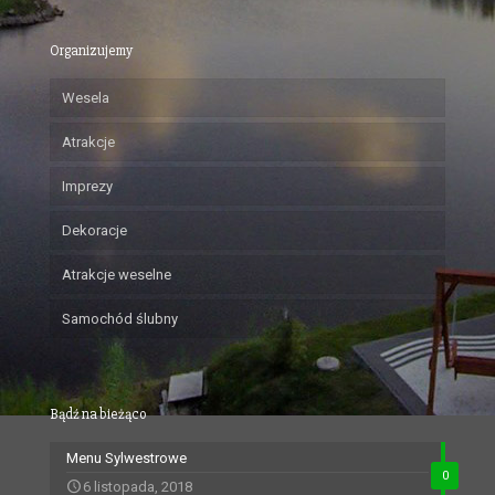
Organizujemy
Wesela
Atrakcje
Imprezy
Dekoracje
Atrakcje weselne
Samochód ślubny
Bądź na bieżąco
Menu Sylwestrowe
0
6 listopada, 2018