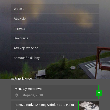
Wesela
Atrakcje
Imprezy
Dekoracje
Atrakcje weselne
Samochód ślubny
Bądź na bieżąco
Menu Sylwestrowe
0
6 listopada, 2018
Ranczo Radzicz Zimą Widok z Lotu Ptaka