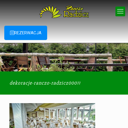
REZERWACJA
dekoracje-ranczo-radzicz00011