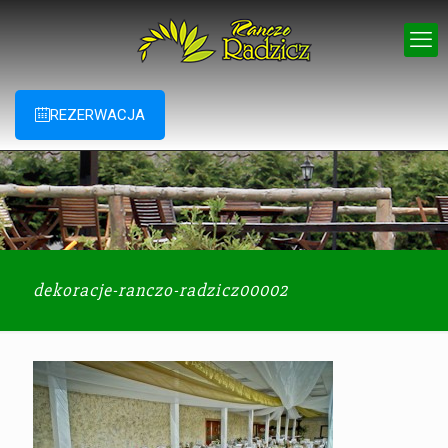
REZERWACJA
dekoracje-ranczo-radzicz00002