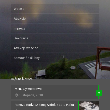
Wesela
Atrakcje
Imprezy
Dekoracje
Atrakcje weselne
Samochód ślubny
Bądź na bieżąco
Menu Sylwestrowe
0
6 listopada, 2018
Ranczo Radzicz Zimą Widok z Lotu Ptaka