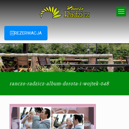
REZERWACJA
ranczo-radzicz-album-dorota-i-wojtek-048