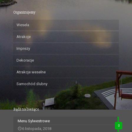
Organizujemy
Wesela
Atrakcje
Imprezy
Dekoracje
Atrakcje weselne
Samochód ślubny
Bądź na bieżąco
Menu Sylwestrowe
0
6 listopada, 2018