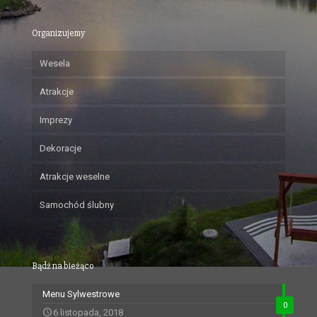
Organizujemy
Wesela
Atrakcje
Imprezy
Dekoracje
Atrakcje weselne
Samochód ślubny
Bądź na bieżąco
Menu Sylwestrowe
0
6 listopada, 2018