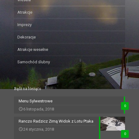
Atrakcje
Imprezy
Dekoracje
Atrakcje weselne
Samochód ślubny
Bądź na bieżąco
Menu Sylwestrowe
0
6 listopada, 2018
Ranczo Radzicz Zimą Widok z Lotu Ptaka
24 stycznia, 2018
0