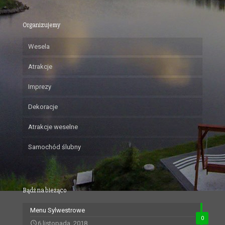
Organizujemy
Wesela
Atrakcje
Imprezy
Dekoracje
Atrakcje weselne
Samochód ślubny
Bądź na bieżąco
Menu Sylwestrowe
0
6 listopada, 2018