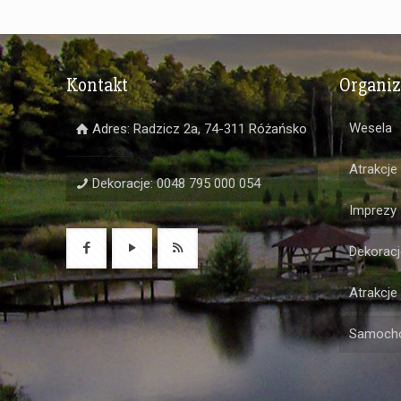
Kontakt
Organi
Wesela
Adres: Radzicz 2a, 74-311 Różańsko
Atrakcje
Dekoracje: 0048 795 000 054
Imprezy
Dekoracj
Atrakcje
Samochó