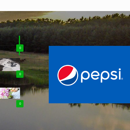
0
0
0