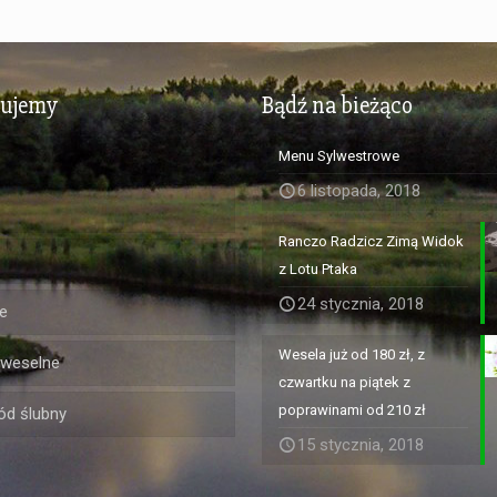
zujemy
Bądź na bieżąco
Menu Sylwestrowe
6 listopada, 2018
Ranczo Radzicz Zimą Widok
z Lotu Ptaka
24 stycznia, 2018
e
Wesela już od 180 zł, z
 weselne
czwartku na piątek z
poprawinami od 210 zł
d ślubny
15 stycznia, 2018