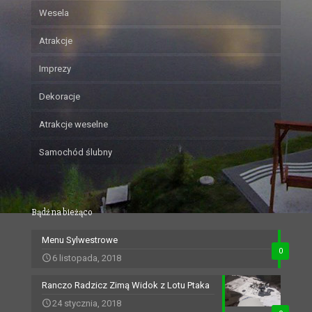
Wesela
Atrakcje
Imprezy
Dekoracje
Atrakcje weselne
Samochód ślubny
Bądź na bieżąco
Menu Sylwestrowe
0
6 listopada, 2018
Ranczo Radzicz Zimą Widok z Lotu Ptaka
24 stycznia, 2018