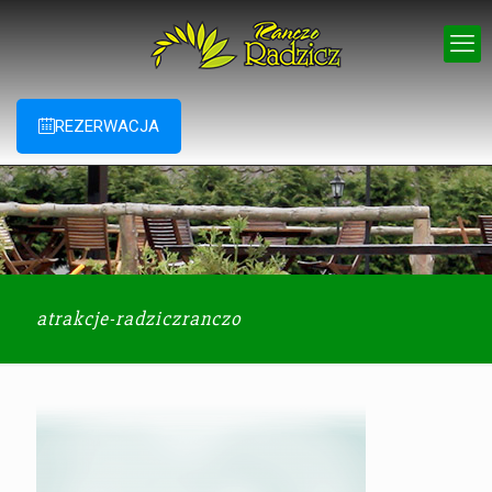
REZERWACJA
atrakcje-radziczranczo