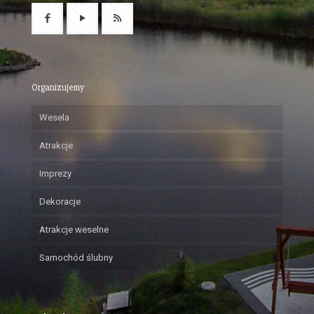
Organizujemy
Wesela
Atrakcje
Imprezy
Dekoracje
Atrakcje weselne
Samochód ślubny