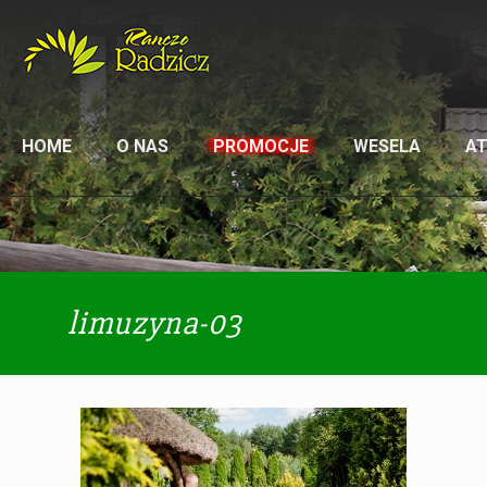
HOME
O NAS
PROMOCJE
WESELA
A
limuzyna-03