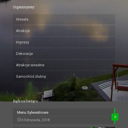
Organizujemy
Wesela
Atrakcje
Imprezy
Dekoracje
Atrakcje weselne
Samochód ślubny
Bądź na bieżąco
Menu Sylwestrowe
0
6 listopada, 2018