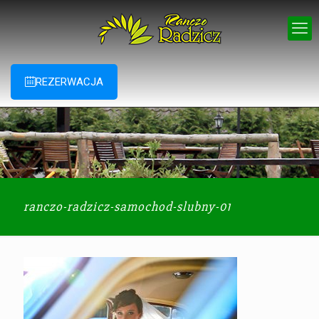
REZERWACJA
ranczo-radzicz-samochod-slubny-01