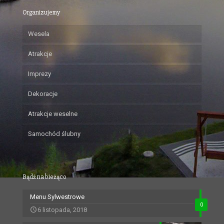
Organizujemy
Wesela
Atrakcje
Imprezy
Dekoracje
Atrakcje weselne
Samochód ślubny
Bądź na bieżąco
Menu Sylwestrowe
0
6 listopada, 2018