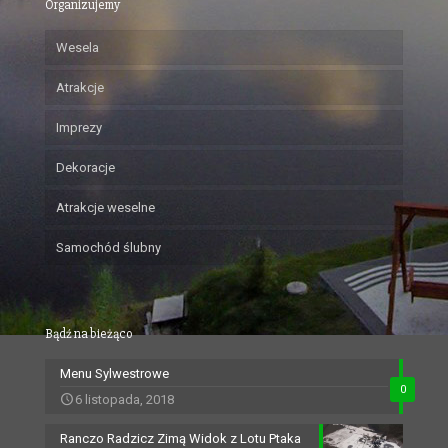
Organizujemy
Wesela
Atrakcje
Imprezy
Dekoracje
Atrakcje weselne
Samochód ślubny
Bądź na bieżąco
Menu Sylwestrowe
0
6 listopada, 2018
Ranczo Radzicz Zimą Widok z Lotu Ptaka