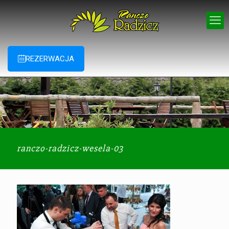
REZERWACJA
ranczo-radzicz-wesela-03