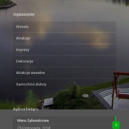
Organizujemy
Wesela
Atrakcje
Imprezy
Dekoracje
Atrakcje weselne
Samochód ślubny
Bądź na bieżąco
Menu Sylwestrowe
0
6 listopada, 2018