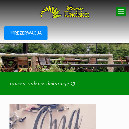
REZERWACJA
ranczo-radzicz-dekoracje-13