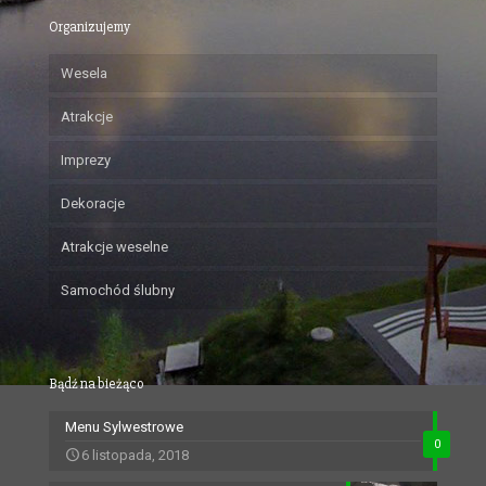
Organizujemy
Wesela
Atrakcje
Imprezy
Dekoracje
Atrakcje weselne
Samochód ślubny
Bądź na bieżąco
Menu Sylwestrowe
0
6 listopada, 2018