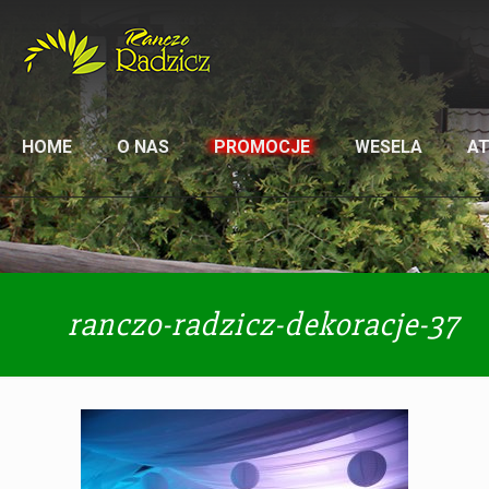
HOME
O NAS
PROMOCJE
WESELA
A
ranczo-radzicz-dekoracje-37