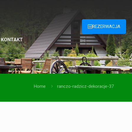
REZERWACJA
KONTAKT
Home
ranczo-radzicz-dekoracje-37