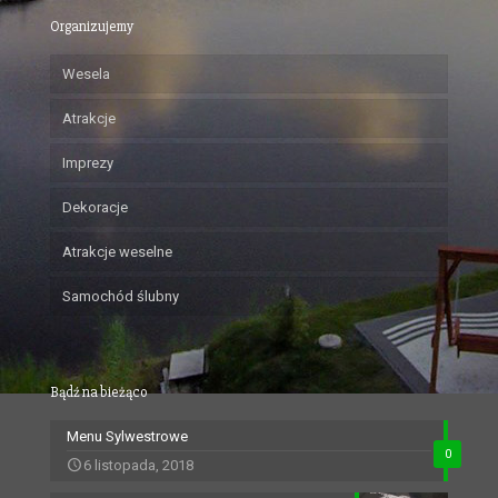
Organizujemy
Wesela
Atrakcje
Imprezy
Dekoracje
Atrakcje weselne
Samochód ślubny
Bądź na bieżąco
Menu Sylwestrowe
0
6 listopada, 2018