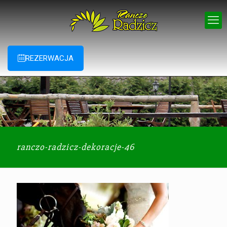
REZERWACJA
ranczo-radzicz-dekoracje-46