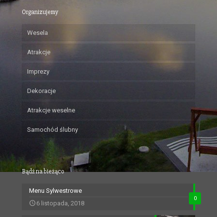
Organizujemy
Wesela
Atrakcje
Imprezy
Dekoracje
Atrakcje weselne
Samochód ślubny
Bądź na bieżąco
Menu Sylwestrowe
0
6 listopada, 2018