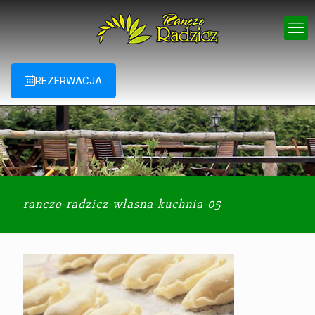
REZERWACJA
ranczo-radzicz-wlasna-kuchnia-05